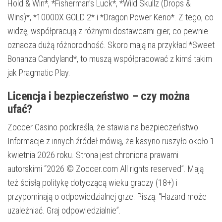
Hold & Win*, *Fisherman’s Luck*, *Wild Skullz (Drops &
Wins)*, *10000X GOLD 2* i *Dragon Power Keno*. Z tego, co
widzę, współpracują z różnymi dostawcami gier, co pewnie
oznacza dużą różnorodność. Skoro mają na przykład *Sweet
Bonanza Candyland*, to muszą współpracować z kimś takim
jak Pragmatic Play.
Licencja i bezpieczeństwo – czy można
ufać?
Zoccer Casino podkreśla, że stawia na bezpieczeństwo.
Informacje z innych źródeł mówią, że kasyno ruszyło około 1
kwietnia 2026 roku. Strona jest chroniona prawami
autorskimi “2026 © Zoccer.com All rights reserved”. Mają
też ścisłą politykę dotyczącą wieku graczy (18+) i
przypominają o odpowiedzialnej grze. Piszą: “Hazard może
uzależniać. Graj odpowiedzialnie”.