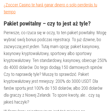
¿Zoccer Casino te hará ganar dinero o solo perderás tu
tiempo
Pakiet powitalny – czy to jest aż tyle?
Pierwsze, co rzuca się w oczy, to ten pakiet powitalny. Mogę
wybrać swój bonus podczas rejestracji. To już dziwne, bo
zazwyczaj jest jeden. Tutaj mam opcję: pakiet kasynowy,
kasynowy kryptowalutowy, sportowy albo sportowy
kryptowalutowy. Ten standardowy, kasynowy, obiecuje 250%
do 4000 dolarów. Do tego dodają 150 darmowych spinów.
Czy to naprawdę tyle? Muszę to sprawdzić. Pakiet
kryptowalutowy jest mniejszy: 200% do 3000 USDT. Dla
fanów sportu jest 100% do 150 dolarów, albo 200 dolarów
dla graczy z Nowej Zelandii. To spore kwoty, ale… czy są
jakieś haczyki?