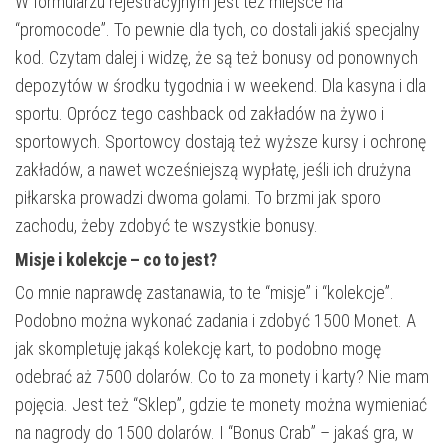
W formularzu rejestracyjnym jest też miejsce na
“promocode”. To pewnie dla tych, co dostali jakiś specjalny
kod. Czytam dalej i widzę, że są też bonusy od ponownych
depozytów w środku tygodnia i w weekend. Dla kasyna i dla
sportu. Oprócz tego cashback od zakładów na żywo i
sportowych. Sportowcy dostają też wyższe kursy i ochronę
zakładów, a nawet wcześniejszą wypłatę, jeśli ich drużyna
piłkarska prowadzi dwoma golami. To brzmi jak sporo
zachodu, żeby zdobyć te wszystkie bonusy.
Misje i kolekcje – co to jest?
Co mnie naprawdę zastanawia, to te “misje” i “kolekcje”.
Podobno można wykonać zadania i zdobyć 1500 Monet. A
jak skompletuję jakąś kolekcję kart, to podobno mogę
odebrać aż 7500 dolarów. Co to za monety i karty? Nie mam
pojęcia. Jest też “Sklep”, gdzie te monety można wymieniać
na nagrody do 1500 dolarów. I “Bonus Crab” – jakaś gra, w