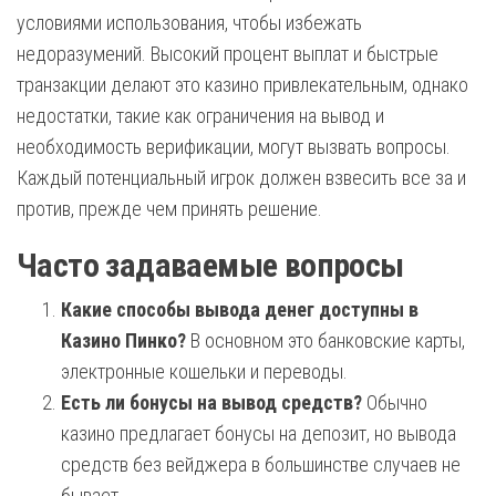
условиями использования, чтобы избежать
недоразумений. Высокий процент выплат и быстрые
транзакции делают это казино привлекательным, однако
недостатки, такие как ограничения на вывод и
необходимость верификации, могут вызвать вопросы.
Каждый потенциальный игрок должен взвесить все за и
против, прежде чем принять решение.
Часто задаваемые вопросы
Какие способы вывода денег доступны в
Казино Пинко?
В основном это банковские карты,
электронные кошельки и переводы.
Есть ли бонусы на вывод средств?
Обычно
казино предлагает бонусы на депозит, но вывода
средств без вейджера в большинстве случаев не
бывает.