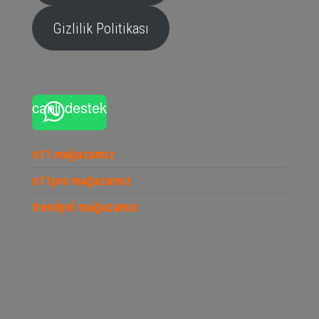
Gizlilik Politikası
canlı destek
n11 mağazamız
n11pro mağazamız
trendyol mağazamız