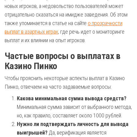
новых игроков, а недовольство пользователей может
отрицательно сказаться на имидже заведения. Об этом
также упоминается в статье на сайте
о прозрачности
выплат в азартных играх
, где речь идет о мониторинге
выплат и их влиянии на опыт игроков.
Частые вопросы о выплатах в
Казино Пинко
Чтобы прояснить некоторые аспекты выплат в Казино
Пинко, отвечаем на часто задаваемые вопросы:
Какова минимальная сумма вывода средств?
Минимальная сумма зависит от выбранного метода,
но, как правило, составляет около 1000 рублей.
Нужно ли подтверждать личность для вывода
выигрышей?
Да, верификация является