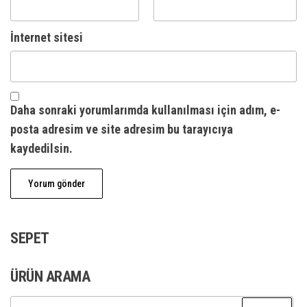
İnternet sitesi
Daha sonraki yorumlarımda kullanılması için adım, e-
posta adresim ve site adresim bu tarayıcıya
kaydedilsin.
SEPET
ÜRÜN ARAMA
Arama: