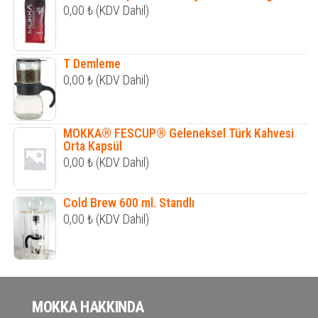
0,00
₺
(KDV Dahil)
T Demleme
0,00
₺
(KDV Dahil)
MOKKA® FESCUP® Geleneksel Türk Kahvesi
Orta Kapsül
0,00
₺
(KDV Dahil)
Cold Brew 600 ml. Standlı
0,00
₺
(KDV Dahil)
MOKKA HAKKINDA