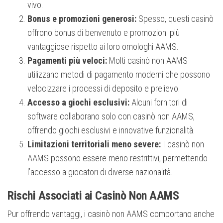
vivo.
Bonus e promozioni generosi:
Spesso, questi casinò
offrono bonus di benvenuto e promozioni più
vantaggiose rispetto ai loro omologhi AAMS.
Pagamenti più veloci:
Molti casinò non AAMS
utilizzano metodi di pagamento moderni che possono
velocizzare i processi di deposito e prelievo.
Accesso a giochi esclusivi:
Alcuni fornitori di
software collaborano solo con casinò non AAMS,
offrendo giochi esclusivi e innovative funzionalità.
Limitazioni territoriali meno severe:
I casinò non
AAMS possono essere meno restrittivi, permettendo
l’accesso a giocatori di diverse nazionalità.
Rischi Associati ai Casinò Non AAMS
Pur offrendo vantaggi, i casinò non AAMS comportano anche