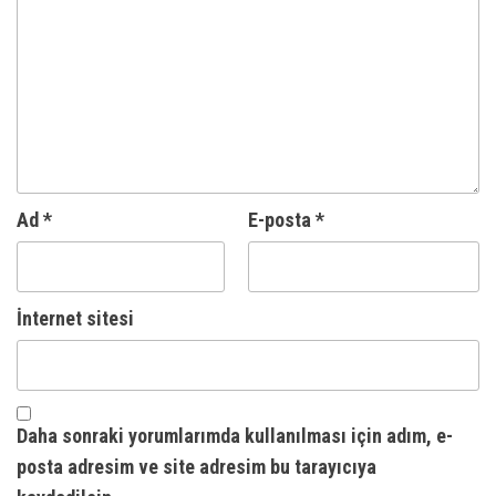
Ad
*
E-posta
*
İnternet sitesi
Daha sonraki yorumlarımda kullanılması için adım, e-
posta adresim ve site adresim bu tarayıcıya