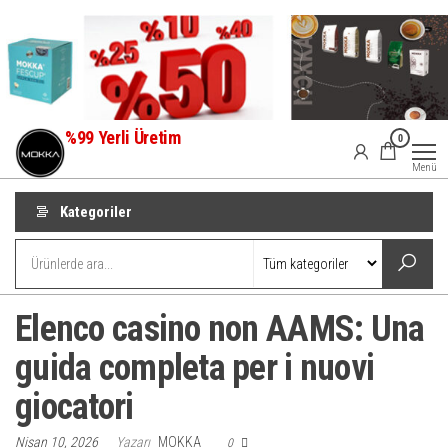
İçeriğe
atla
%99 Yerli Üretim
0
Menü
Kategoriler
Elenco casino non AAMS: Una
guida completa per i nuovi
giocatori
Nisan 10, 2026
Yazarı
MOKKA
0