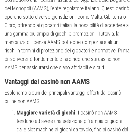
dei Monopoli (AAMS), l’ente regolatore italiano. Questi casinò
operano sotto diverse giurisdizioni, come Malta, Gibilterra o
Cipro, offrendo ai giocatori italiani la possibilità di accedere a
una gamma più ampia di giochi e promozioni. Tuttavia, la
mancanza di licenza AAMS potrebbe comportare alcuni
rischi in termini di protezione dei giocatori e normative. Prima
di iscriversi, è fondamentale fare ricerche sui casinò non
AAMS per assicurarsi che siano affidabili e sicuri.
Vantaggi dei casinò non AAMS
Esploriamo alcuni dei principali vantaggi offerti dai casinò
online non AAMS:
Maggiore varietà di giochi:
I casinò non AAMS
tendono ad avere una selezione più ampia di giochi,
dalle slot machine ai giochi da tavolo, fino ai casinò dal