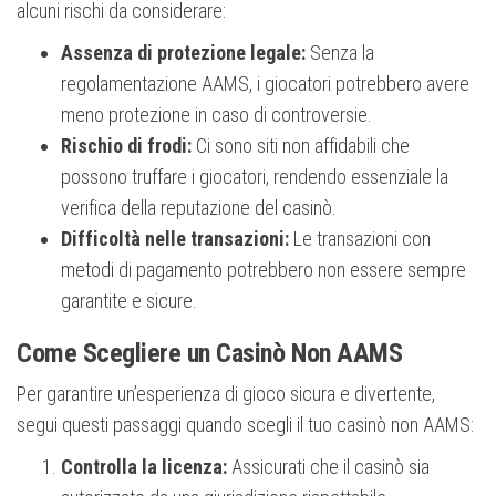
alcuni rischi da considerare:
Assenza di protezione legale:
Senza la
regolamentazione AAMS, i giocatori potrebbero avere
meno protezione in caso di controversie.
Rischio di frodi:
Ci sono siti non affidabili che
possono truffare i giocatori, rendendo essenziale la
verifica della reputazione del casinò.
Difficoltà nelle transazioni:
Le transazioni con
metodi di pagamento potrebbero non essere sempre
garantite e sicure.
Come Scegliere un Casinò Non AAMS
Per garantire un’esperienza di gioco sicura e divertente,
segui questi passaggi quando scegli il tuo casinò non AAMS:
Controlla la licenza:
Assicurati che il casinò sia