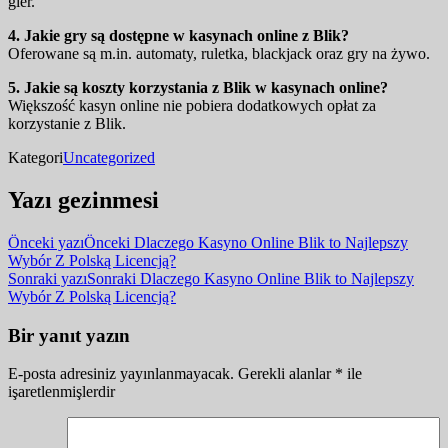
gier.
4. Jakie gry są dostępne w kasynach online z Blik?
Oferowane są m.in. automaty, ruletka, blackjack oraz gry na żywo.
5. Jakie są koszty korzystania z Blik w kasynach online?
Większość kasyn online nie pobiera dodatkowych opłat za
korzystanie z Blik.
Kategori
Uncategorized
Yazı gezinmesi
Önceki yazı
Önceki
Dlaczego Kasyno Online Blik to Najlepszy
Wybór Z Polską Licencją?
Sonraki yazı
Sonraki
Dlaczego Kasyno Online Blik to Najlepszy
Wybór Z Polską Licencją?
Bir yanıt yazın
E-posta adresiniz yayınlanmayacak.
Gerekli alanlar
*
ile
işaretlenmişlerdir