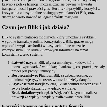
kasyno z polską licencją, możesz czuć się pewnie w kwestii
transparentności i prawości gier. Ten artykuł przybliży korzyści z
korzystania z kasyn online obsługujących płatności Blik, oraz
dlaczego warto stawiać na legalne źródła rozrywki.
Czym jest Blik i jak działa?
Blik to system płatności mobilnych, który umożliwia szybkie i
wygodne transakcje online. Korzystając z Blik, gracze mogą
wpłacać i wypłacać środki w kasynach online w czasie
rzeczywistym. Oto kilka kluczowych informacji na temat
korzystania z tego systemu:
Łatwość użycia:
Blik używa unikalnych kodów, które
można wprowadzić w aplikacji bankowej, co sprawia, że cały
proces jest prosty i intuicyjny.
Bezpieczeństwo:
Płatności Blik są zabezpieczone, co
minimalizuje ryzyko oszustw oraz kradzieży danych.
Szybkość transakcji:
W ciągu kilku sekund możesz zasilić
swoje konto gracza lub wypłacić wygrane.
Brak dodatkowych opłat:
Większość kasyn nie nalicza
prowizji za wpłaty i wypłaty realizowane przez Blik.
Korzyści z kasyna online z polską licencją