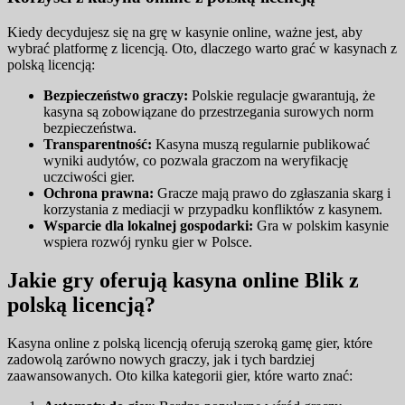
Kiedy decydujesz się na grę w kasynie online, ważne jest, aby
wybrać platformę z licencją. Oto, dlaczego warto grać w kasynach z
polską licencją:
Bezpieczeństwo graczy:
Polskie regulacje gwarantują, że
kasyna są zobowiązane do przestrzegania surowych norm
bezpieczeństwa.
Transparentność:
Kasyna muszą regularnie publikować
wyniki audytów, co pozwala graczom na weryfikację
uczciwości gier.
Ochrona prawna:
Gracze mają prawo do zgłaszania skarg i
korzystania z mediacji w przypadku konfliktów z kasynem.
Wsparcie dla lokalnej gospodarki:
Gra w polskim kasynie
wspiera rozwój rynku gier w Polsce.
Jakie gry oferują kasyna online Blik z
polską licencją?
Kasyna online z polską licencją oferują szeroką gamę gier, które
zadowolą zarówno nowych graczy, jak i tych bardziej
zaawansowanych. Oto kilka kategorii gier, które warto znać: