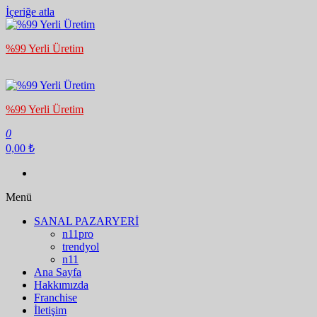
İçeriğe atla
%99 Yerli Üretim
%99 Yerli Üretim
0
0,00 ₺
Menü
SANAL PAZARYERİ
n11pro
trendyol
n11
Ana Sayfa
Hakkımızda
Franchise
İletişim