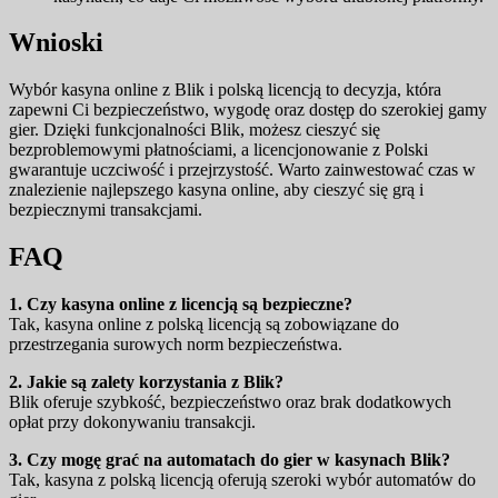
Wnioski
Wybór kasyna online z Blik i polską licencją to decyzja, która
zapewni Ci bezpieczeństwo, wygodę oraz dostęp do szerokiej gamy
gier. Dzięki funkcjonalności Blik, możesz cieszyć się
bezproblemowymi płatnościami, a licencjonowanie z Polski
gwarantuje uczciwość i przejrzystość. Warto zainwestować czas w
znalezienie najlepszego kasyna online, aby cieszyć się grą i
bezpiecznymi transakcjami.
FAQ
1. Czy kasyna online z licencją są bezpieczne?
Tak, kasyna online z polską licencją są zobowiązane do
przestrzegania surowych norm bezpieczeństwa.
2. Jakie są zalety korzystania z Blik?
Blik oferuje szybkość, bezpieczeństwo oraz brak dodatkowych
opłat przy dokonywaniu transakcji.
3. Czy mogę grać na automatach do gier w kasynach Blik?
Tak, kasyna z polską licencją oferują szeroki wybór automatów do