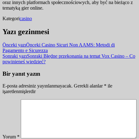
oraz innych platformach społecznościowych, aby być na bieżąco z
tematyką gier online.
Kategori
casino
Yazı gezinmesi
Önceki yazı
Önceki
Casino Sicuri Non AAMS: Metodi di
Pagamento e Sicurezza
Sonraki yazı
Sonraki
Błędne przekonania na temat Vox Casino – Co
powinieneś wiedzieć?
Bir yanıt yazın
E-posta adresiniz yayınlanmayacak.
Gerekli alanlar
*
ile
işaretlenmişlerdir
Yorum
*