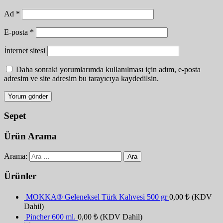
Ad
*
E-posta
*
İnternet sitesi
Daha sonraki yorumlarımda kullanılması için adım, e-posta
adresim ve site adresim bu tarayıcıya kaydedilsin.
Sepet
Ürün Arama
Arama:
Ürünler
MOKKA® Geleneksel Türk Kahvesi 500 gr
0,00
₺
(KDV
Dahil)
Pincher 600 ml.
0,00
₺
(KDV Dahil)