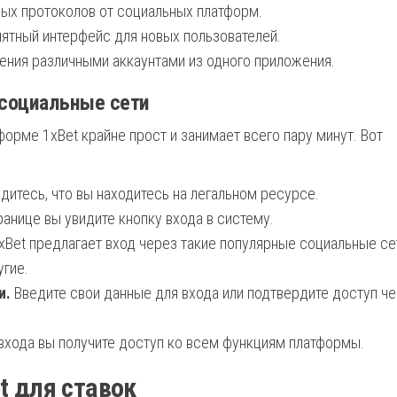
х протоколов от социальных платформ.
ятный интерфейс для новых пользователей.
ния различными аккаунтами из одного приложения.
 социальные сети
орме 1xBet крайне прост и занимает всего пару минут. Вот
дитесь, что вы находитесь на легальном ресурсе.
ранице вы увидите кнопку входа в систему.
xBet предлагает вход через такие популярные социальные сет
угие.
и.
Введите свои данные для входа или подтвердите доступ ч
хода вы получите доступ ко всем функциям платформы.
t для ставок