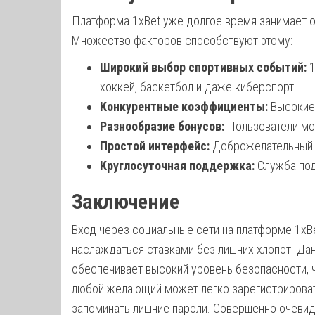
Платформа 1xBet уже долгое время занимает о
Множество факторов способствуют этому:
Широкий выбор спортивных событий:
1
хоккей, баскетбол и даже киберспорт.
Конкурентные коэффициенты:
Высокие 
Разнообразие бонусов:
Пользователи мог
Простой интерфейс:
Доброжелательный д
Круглосуточная поддержка:
Служба под
Заключение
Вход через социальные сети на платформе 1xBe
наслаждаться ставками без лишних хлопот. Дан
обеспечивает высокий уровень безопасности, 
любой желающий может легко зарегистрировать
запоминать лишние пароли. Совершенно очевид