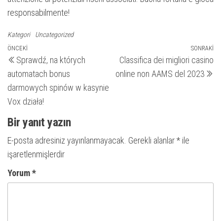
responsabilmente!
Kategori
Uncategorized
Yazı
Önceki
ÖNCEKI
SONRAKI
So
Sprawdź, na których
Classifica dei migliori casino
yazı
ya
gezinmesi
automatach bonus
online non AAMS del 2023
darmowych spinów w kasynie
Vox działa!
Bir yanıt yazın
E-posta adresiniz yayınlanmayacak.
Gerekli alanlar
*
ile
işaretlenmişlerdir
Yorum
*