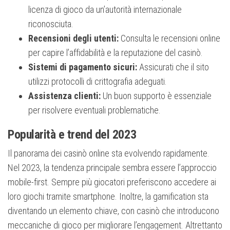
licenza di gioco da un’autorità internazionale
riconosciuta.
Recensioni degli utenti:
Consulta le recensioni online
per capire l’affidabilità e la reputazione del casinò.
Sistemi di pagamento sicuri:
Assicurati che il sito
utilizzi protocolli di crittografia adeguati.
Assistenza clienti:
Un buon supporto è essenziale
per risolvere eventuali problematiche.
Popularità e trend del 2023
Il panorama dei casinò online sta evolvendo rapidamente.
Nel 2023, la tendenza principale sembra essere l’approccio
mobile-first. Sempre più giocatori preferiscono accedere ai
loro giochi tramite smartphone. Inoltre, la gamification sta
diventando un elemento chiave, con casinò che introducono
meccaniche di gioco per migliorare l’engagement. Altrettanto