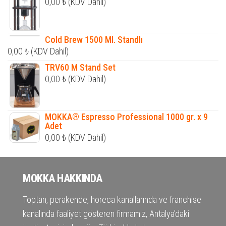
0,00
₺
(KDV Dahil)
Cold Brew 1500 Ml. Standlı
0,00
₺
(KDV Dahil)
TRV60 M Stand Set
0,00
₺
(KDV Dahil)
MOKKA® Espresso Professional 1000 gr. x 9
Adet
0,00
₺
(KDV Dahil)
MOKKA HAKKINDA
Toptan, perakende, horeca kanallarında ve franchise
kanalında faaliyet gösteren firmamız, Antalya’daki