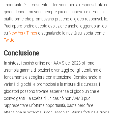
importante è la crescente attenzione per la responsabilità nel
gioco. I giocatori sono sempre più consapevoli e cercano
piattaforme che promuovano pratiche di gioco responsabile.
Puoi approfondire questa evoluzione anche leggendo articoli
su
New York Times
e segnalando le novità sui social come
Twitter
.
Conclusione
In sintesi, i casinò online non AAMS del 2023 offrono
un’ampia gamma di opzioni e vantaggi per gli utenti, ma è
fondamentale scegliere con attenzione. Considerando la
varietà di giochi, le promozioni e le misure di sicurezza, i
giocatori possono trovare esperienze di gioco uniche e
coinvolgenti. La scelta di un casinò non AAMS può
rappresentare un’ottima opportunità, basta però fare
attenzione ai potenziali rischi associati. Buona fortuna e gioca