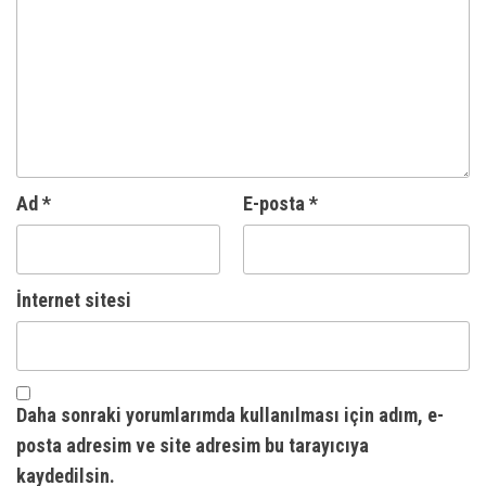
Ad
*
E-posta
*
İnternet sitesi
Daha sonraki yorumlarımda kullanılması için adım, e-
posta adresim ve site adresim bu tarayıcıya
kaydedilsin.