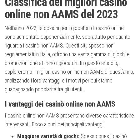
Classifica dei migliori casino
online non AAMS del 2023
Nell’anno 2023, le opzioni per i giocatori di casinò online
sono aumentate esponenzialmente, soprattutto per quanto
riguarda i casinò non AAMS. Questi siti, spesso non
regolamentati in Italia, offrono una vasta gamma di giochi e
promozioni che attirano i giocatori. In questo articolo,
esploreremo i migliori casinò online non AAMS di quest’anno,
analizzando i loro vantaggi e i motivi per cui stanno
guadagnando popolarità tra gli utenti.
I vantaggi dei casinò online non AAMS
I casinò online non AAMS presentano diverse caratteristiche
interessanti. Ecco alcuni dei principali vantaggi:
Maggiore varietà di giochi:
Spesso questi casinò