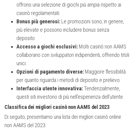
offrono una selezione di giochi più ampia rispetto ai
casinò regolamentati.
Bonus più generosi:
Le promozioni sono, in genere,
più elevate e possono includere bonus senza
deposito.
Accesso a giochi esclusivi:
Molti casinò non AAMS
collaborano con sviluppatori indipendenti, offrendo titoli
unici.
Opzioni di pagamento diverse:
Maggiore flessibilità
per quanto riguarda i metodi di deposito e prelievo.
Interfaccia utente innovativa:
Tendenzialmente,
questi siti investono di più nell’esperienza dell’utente.
Classifica dei migliori casinò non AAMS del 2023
Di seguito, presentiamo una lista dei migliori casinò online
non AAMS del 2023: