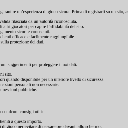
garantire un’esperienza di gioco sicura. Prima di registrarti su un sito, as
valida rilasciata da un’autorità riconosciuta.
ltri giocatori per capire l’affidabilità del sito.
agamento sicuri e conosciuti.
ienti efficace e facilmente raggiungibile.
 sulla protezione dei dati.
uni suggerimenti per proteggere i tuoi dati:
i sito.
ori quando disponibile per un ulteriore livello di sicurezza.
rmazioni personali non necessarie.
onnessioni pubbliche.
co alcuni consigli utili:
ieniti a questo importo.
i di gioco per evitare di passare ore davanti allo schermo.