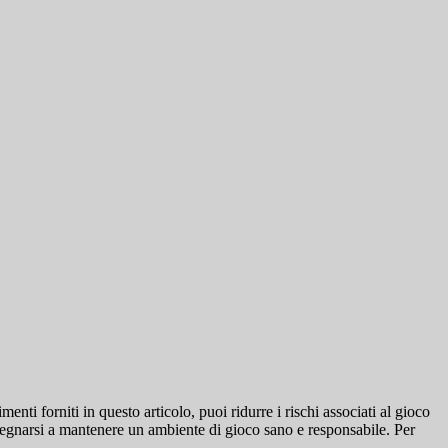
ti forniti in questo articolo, puoi ridurre i rischi associati al gioco
mpegnarsi a mantenere un ambiente di gioco sano e responsabile. Per