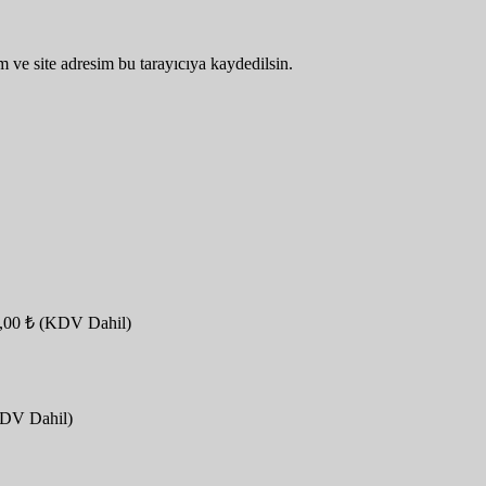
 ve site adresim bu tarayıcıya kaydedilsin.
,00
₺
(KDV Dahil)
DV Dahil)