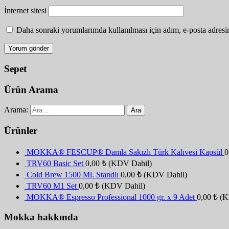
İnternet sitesi
Daha sonraki yorumlarımda kullanılması için adım, e-posta adresim
Sepet
Ürün Arama
Arama:
Ürünler
MOKKA® FESCUP® Damla Sakızlı Türk Kahvesi Kapsül
0
TRV60 Basic Set
0,00
₺
(KDV Dahil)
Cold Brew 1500 Ml. Standlı
0,00
₺
(KDV Dahil)
TRV60 M1 Set
0,00
₺
(KDV Dahil)
MOKKA® Espresso Professional 1000 gr. x 9 Adet
0,00
₺
(K
Mokka hakkında