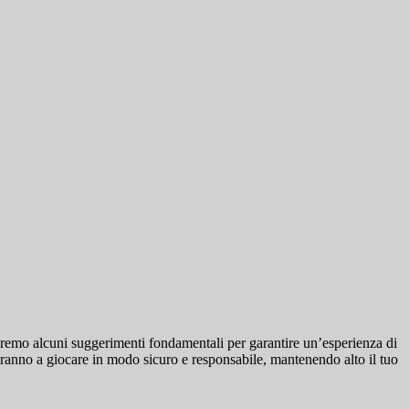
reremo alcuni suggerimenti fondamentali per garantire un’esperienza di
teranno a giocare in modo sicuro e responsabile, mantenendo alto il tuo