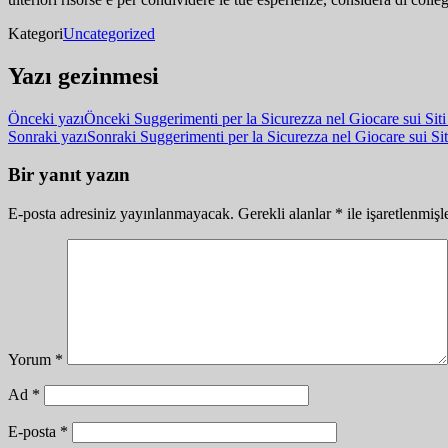
Kategori
Uncategorized
Yazı gezinmesi
Önceki yazı
Önceki
Suggerimenti per la Sicurezza nel Giocare sui S
Sonraki yazı
Sonraki
Suggerimenti per la Sicurezza nel Giocare sui 
Bir yanıt yazın
E-posta adresiniz yayınlanmayacak.
Gerekli alanlar
*
ile işaretlenmişl
Yorum
*
Ad
*
E-posta
*