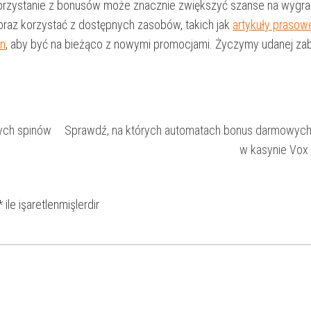
orzystanie z bonusów może znacznie zwiększyć szanse na wygra
oraz korzystać z dostępnych zasobów, takich jak
artykuły prasow
In
, aby być na bieżąco z nowymi promocjami. Życzymy udanej za
ych spinów
Sprawdź, na których automatach bonus darmowych
w kasynie Vox 
*
ile işaretlenmişlerdir