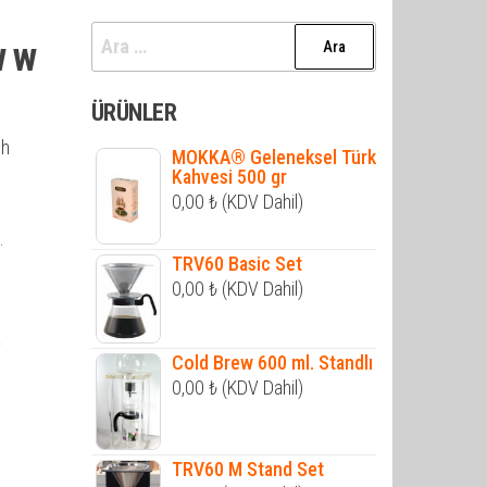
Arama:
w w
ÜRÜNLER
ch
MOKKA® Geleneksel Türk
Kahvesi 500 gr
0,00
₺
(KDV Dahil)
.
TRV60 Basic Set
0,00
₺
(KDV Dahil)
a
Cold Brew 600 ml. Standlı
0,00
₺
(KDV Dahil)
TRV60 M Stand Set