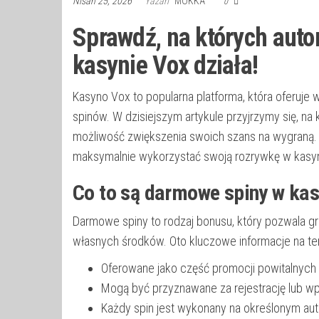
Nisan 25, 2026
Yazarı
MOKKA
0
Sprawdź, na których au
kasynie Vox działa!
Kasyno Vox to popularna platforma, która oferuj
spinów. W dzisiejszym artykule przyjrzymy się, na
możliwość zwiększenia swoich szans na wygraną.
maksymalnie wykorzystać swoją rozrywkę w kasyni
Co to są darmowe spiny w kas
Darmowe spiny to rodzaj bonusu, który pozwala g
własnych środków. Oto kluczowe informacje na t
Oferowane jako część promocji powitalnych 
Mogą być przyznawane za rejestrację lub wp
Każdy spin jest wykonany na określonym au