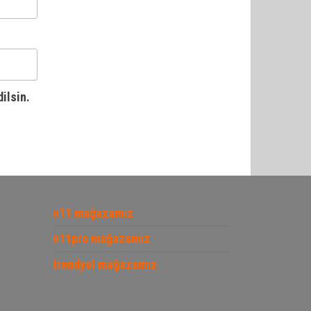
ilsin.
n11 mağazamız
n11pro mağazamız
trendyol mağazamız