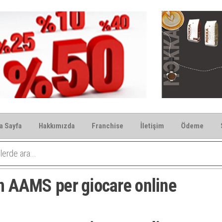
a Sayfa
Hakkımızda
Franchise
İletişim
Ödeme
on AAMS per giocare online