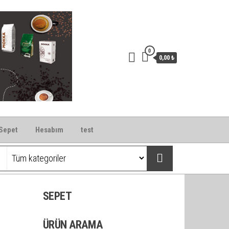
0
0,00 ₺
Sepet
Hesabım
test
SEPET
ÜRÜN ARAMA