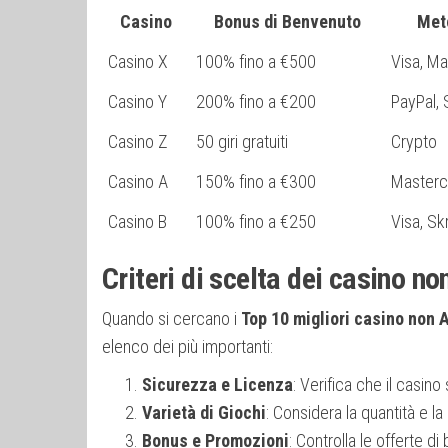
Casino
Bonus di Benvenuto
Met
Casino X
100% fino a €500
Visa, Ma
Casino Y
200% fino a €200
PayPal, S
Casino Z
50 giri gratuiti
Crypto
Casino A
150% fino a €300
Masterca
Casino B
100% fino a €250
Visa, Sk
Criteri di scelta dei casino 
Quando si cercano i
Top 10 migliori casino non 
elenco dei più importanti:
Sicurezza e Licenza
: Verifica che il casino
Varietà di Giochi
: Considera la quantità e la 
Bonus e Promozioni
: Controlla le offerte 