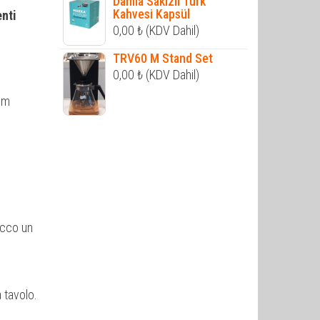
Damla Sakızlı Türk
Kahvesi Kapsül
enti
0,00
₺
(KDV Dahil)
TRV60 M Stand Set
0,00
₺
(KDV Dahil)
um
 Ecco un
a tavolo.