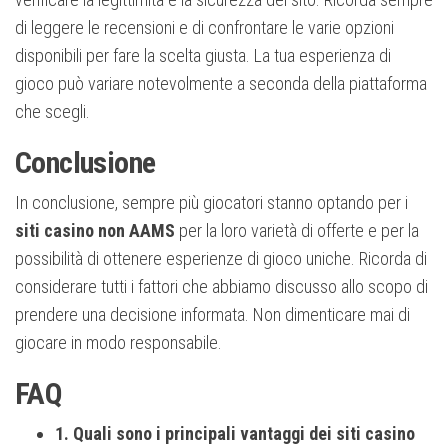
di leggere le recensioni e di confrontare le varie opzioni
disponibili per fare la scelta giusta. La tua esperienza di
gioco può variare notevolmente a seconda della piattaforma
che scegli.
Conclusione
In conclusione, sempre più giocatori stanno optando per i
siti casino non AAMS
per la loro varietà di offerte e per la
possibilità di ottenere esperienze di gioco uniche. Ricorda di
considerare tutti i fattori che abbiamo discusso allo scopo di
prendere una decisione informata. Non dimenticare mai di
giocare in modo responsabile.
FAQ
1. Quali sono i principali vantaggi dei siti casino