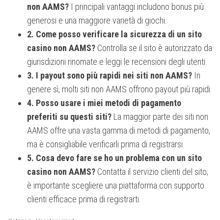
non AAMS?
I principali vantaggi includono bonus più
generosi e una maggiore varietà di giochi.
2. Come posso verificare la sicurezza di un sito
casino non AAMS?
Controlla se il sito è autorizzato da
giurisdizioni rinomate e leggi le recensioni degli utenti.
3. I payout sono più rapidi nei siti non AAMS?
In
genere sì, molti siti non AAMS offrono payout più rapidi.
4. Posso usare i miei metodi di pagamento
preferiti su questi siti?
La maggior parte dei siti non
AAMS offre una vasta gamma di metodi di pagamento,
ma è consigliabile verificarli prima di registrarsi.
5. Cosa devo fare se ho un problema con un sito
casino non AAMS?
Contatta il servizio clienti del sito;
è importante scegliere una piattaforma con supporto
clienti efficace prima di registrarti.