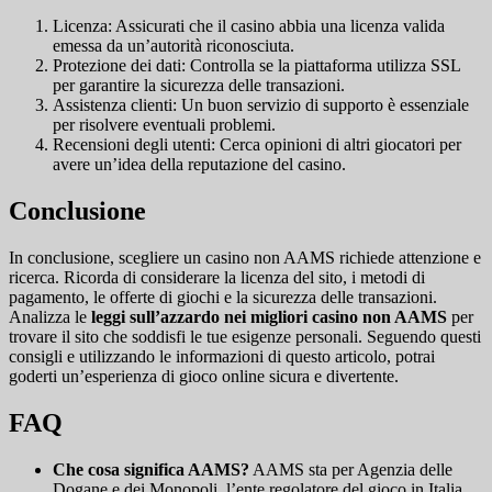
Licenza: Assicurati che il casino abbia una licenza valida
emessa da un’autorità riconosciuta.
Protezione dei dati: Controlla se la piattaforma utilizza SSL
per garantire la sicurezza delle transazioni.
Assistenza clienti: Un buon servizio di supporto è essenziale
per risolvere eventuali problemi.
Recensioni degli utenti: Cerca opinioni di altri giocatori per
avere un’idea della reputazione del casino.
Conclusione
In conclusione, scegliere un casino non AAMS richiede attenzione e
ricerca. Ricorda di considerare la licenza del sito, i metodi di
pagamento, le offerte di giochi e la sicurezza delle transazioni.
Analizza le
leggi sull’azzardo nei migliori casino non AAMS
per
trovare il sito che soddisfi le tue esigenze personali. Seguendo questi
consigli e utilizzando le informazioni di questo articolo, potrai
goderti un’esperienza di gioco online sicura e divertente.
FAQ
Che cosa significa AAMS?
AAMS sta per Agenzia delle
Dogane e dei Monopoli, l’ente regolatore del gioco in Italia.