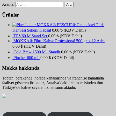
Arama:
Ürünler
MOKKA® FESCUP® Geleneksel Türk
Kahvesi Şekerli Kapsül
0,00
₺
(KDV Dahil)
TRV60 M Stand Set
0,00
₺
(KDV Dahil)
MOKKA® Filtre Kahve Professional 500 gr. x 12 Adet
0,00
₺
(KDV Dahil)
Cold Brew 1500 Ml. Standlı
0,00
₺
(KDV Dahil)
Pincher 600 ml.
0,00
₺
(KDV Dahil)
Mokka hakkında
Toptan, perakende, horeca kanallarında ve franchise kanalında
faaliyet gösteren firmamız, Antalya’daki üretim tesisinden tüm
Türkiye’de kahve severe hizmet sunmaktadır.