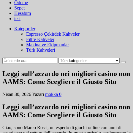
Ödeme
Sepet
Hesabım
test
Kategoriler
Espresso Çekirdek Kahveler
Filtre Kahveler
Makina ve Ekipmanlar
Türk Kahveleri
Leggi sull’azzardo nei migliori casino non
AAMS: Come Scegliere il Giusto Sito
Nisan 30, 2026
Yazarı
mokka
0
Leggi sull’azzardo nei migliori casino non
AAMS: Come Scegliere il Giusto Sito
Ciao, sono Marco Rossi, un esperto di giochi online con anni di
esperienza nel settore dell’azzardo. In questo articolo, esploreremo le