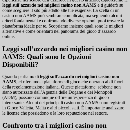
leggi sull’azzardo nei migliori casino non AAMS
e ti guiderò su
come scegliere il sito più adatto alle tue esigenze. La scelta di un
casino non AAMS può sembrare complicata, ma seguendo alcuni
criteri fondamentali e confrontando diverse opzioni, puoi trovare la
piattaforma ideale per te. Scopriamo insieme quali sono le migliori
alternative e come orientarti nel panorama del gioco d’azzardo
online.
Leggi sull’azzardo nei migliori casino non
AAMS: Quali sono le Opzioni
Disponibili?
Quando parliamo di
leggi sull’azzardo nei migliori casino non
AAMS
, ci riferiamo a piattaforme di gioco che operano al di fuori
della regolamentazione italiana. Queste piattaforme, sebbene non
siano autorizzate dall’Agenzia delle Dogane e dei Monopoli
(ADM), possono comunque offrire un’esperienza di gioco
interessante. Alcuni dei principali casino non AAMS sono registrati
in Gioco Valletta, Malta e altri piccoli stati. È importante analizzare
le licenze che possiedono e la loro reputazione nel settore.
Confronto tra i migliori casino non