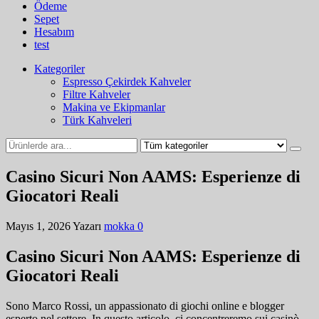
Ödeme
Sepet
Hesabım
test
Kategoriler
Espresso Çekirdek Kahveler
Filtre Kahveler
Makina ve Ekipmanlar
Türk Kahveleri
Casino Sicuri Non AAMS: Esperienze di
Giocatori Reali
Mayıs 1, 2026
Yazarı
mokka
0
Casino Sicuri Non AAMS: Esperienze di
Giocatori Reali
Sono Marco Rossi, un appassionato di giochi online e blogger
esperto nel settore. In questo articolo, ci concentreremo sui casinò