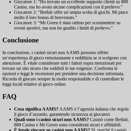
Giocatore 1: “Ho trovato un eccellente supporto clienti su 888
Casino, ma ho avuto alcune complicazioni con il prelievo.”
Giocatore 2: “Betfair offre un’ampia scelta di giochi. Mi piace
molto il loro bonus di benvenuto.”
Giocatore 3: “Mr Green è stato ottimo per scommettere su
eventi sportivi, ma non ho gradito i limiti di prelievo.”
Conclusione
In conclusione, i casinò sicuri non AAMS possono offrire
un’esperienza di gioco entusiasmante e redditizia se si scelgono con
attenzione. È vitale considerare tutti i fattori sopra menzionati per
trovare un sito sicuro che soddisfi le tue esigenze. Confronta le
opzioni e leggi le recensioni per prendere una decisione informata.
Ricorda di giocare sempre in modo responsabile e di controllare le
leggi locali relative al gioco online.
FAQ
Cosa significa AAMS?
AAMS è l’agenzia italiana che regola
il gioco d’azzardo, garantendo sicurezza ai giocatori.
Quali sono i casinò sicuri non AAMS?
Casinò come Betfair,
888 Casino e Mr Green sono considerati sicuri e affidabili.
È legale giocare su casinò non AAMS?
Sì, purché il casinò