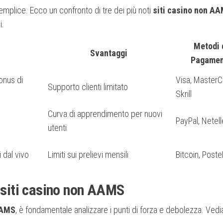
semplice. Ecco un confronto di tre dei più noti
siti casino non A
i.
Metodi 
Svantaggi
Pagamen
onus di
Visa, MasterC
Supporto clienti limitato
Skrill
Curva di apprendimento per nuovi
PayPal, Netell
utenti
 dal vivo
Limiti sui prelievi mensili
Bitcoin, Post
i siti casino non AAMS
 AAMS
, è fondamentale analizzare i punti di forza e debolezza. Ved