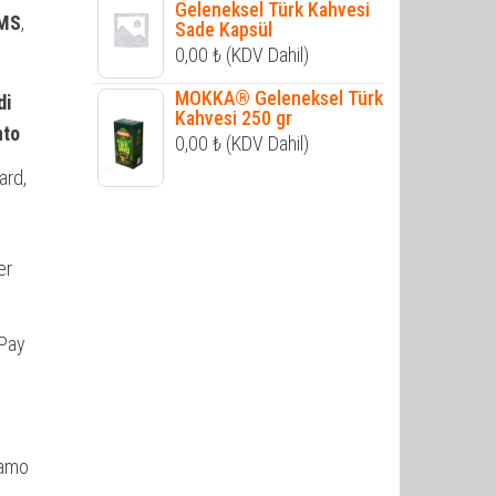
Geleneksel Türk Kahvesi
AMS
,
Sade Kapsül
0,00
₺
(KDV Dahil)
MOKKA® Geleneksel Türk
di
Kahvesi 250 gr
to
0,00
₺
(KDV Dahil)
ard,
er
ePay
iamo