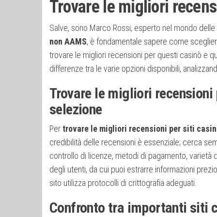
Trovare le migliori recen
Salve, sono Marco Rossi, esperto nel mondo delle 
non AAMS
, è fondamentale sapere come scegliere
trovare le migliori recensioni per questi casinò e qu
differenze tra le varie opzioni disponibili, analizza
Trovare le migliori recensioni
selezione
Per
trovare le migliori recensioni per siti cas
credibilità delle recensioni è essenziale; cerca sempr
controllo di licenze, metodi di pagamento, varietà di
degli utenti, da cui puoi estrarre informazioni prezi
sito utilizza protocolli di crittografia adeguati.
Confronto tra importanti sit