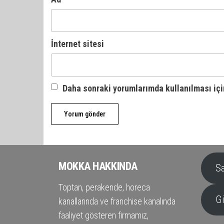
İnternet sitesi
Daha sonraki yorumlarımda kullanılması içi
MOKKA HAKKINDA
S
Toptan, perakende, horeca
Gi
kanallarında ve franchise kanalında
faaliyet gösteren firmamız,