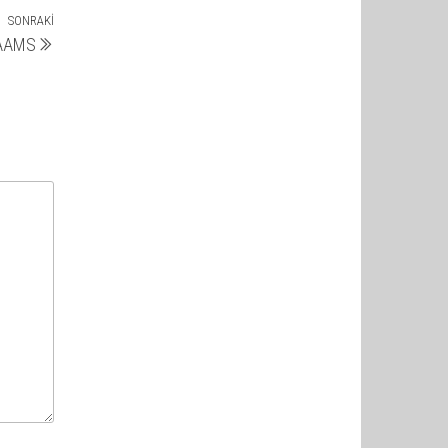
SONRAKI
Sonraki
n AAMS
yazı