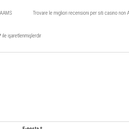
on AAMS
Trovare le migliori recensioni per siti casino no
*
ile işaretlenmişlerdir
E-posta
*