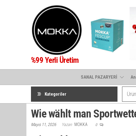
İçeriğe
atla
%99 Yerli Üretim
SANAL PAZARYERİ
An
Kategoriler
Wie wählt man Sportwett
Mayıs 11, 2026
Yazarı
MOKKA
0