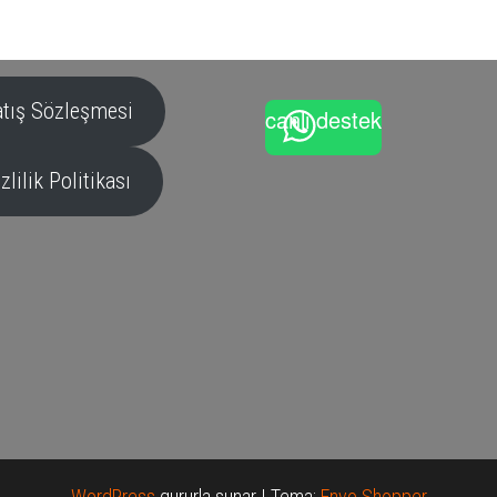
atış Sözleşmesi
canlı destek
zlilik Politikası
WordPress
gururla sunar
|
Tema:
Envo Shopper