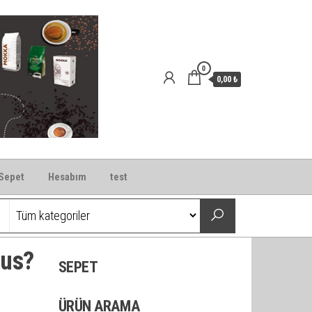
0
0,00 ₺
Sepet
Hesabım
test
aus?
SEPET
ÜRÜN ARAMA