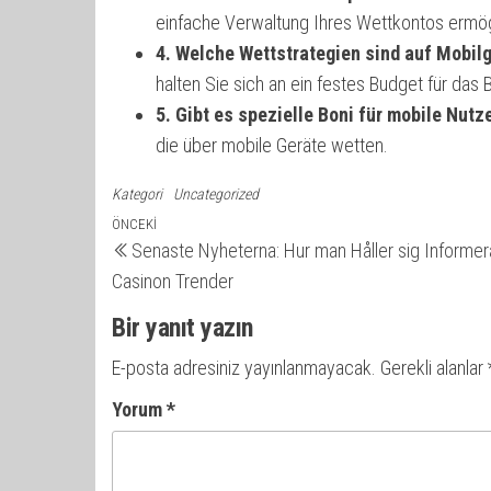
einfache Verwaltung Ihres Wettkontos ermög
4. Welche Wettstrategien sind auf Mobil
halten Sie sich an ein festes Budget für das 
5. Gibt es spezielle Boni für mobile Nutz
die über mobile Geräte wetten.
Kategori
Uncategorized
Yazı
Önceki
ÖNCEKI
Senaste Nyheterna: Hur man Håller sig Informe
yazı
gezinmesi
Casinon Trender
Bir yanıt yazın
E-posta adresiniz yayınlanmayacak.
Gerekli alanlar
Yorum
*