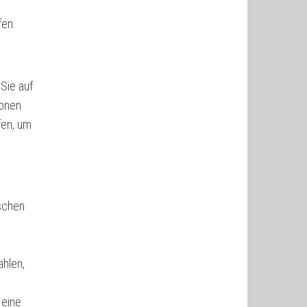
fen.
Sie auf
ionen
fen, um
ischen
ählen,
 eine