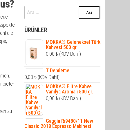
aus?
Arama:
neue
 Aspekte
ÜRÜNLER
ohl die
pps,
MOKKA® Geleneksel Türk
Kahvesi 500 gr
0,00
₺
(KDV Dahil)
T Demleme
rmen.
0,00
₺
(KDV Dahil)
nbieter
MOKKA® Filtre Kahve
Vanilya Aromalı 500 gr.
0,00
₺
(KDV Dahil)
men zu
Gaggia Rı9480/11 New
Classic 2018 Espresso Makinesi