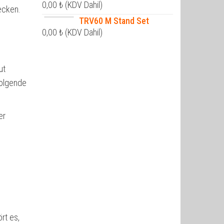
0,00
₺
(KDV Dahil)
ecken.
TRV60 M Stand Set
0,00
₺
(KDV Dahil)
ut
folgende
er
rt es,