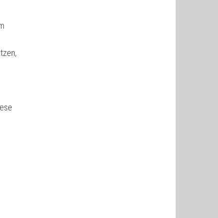
um
tzen,
iese